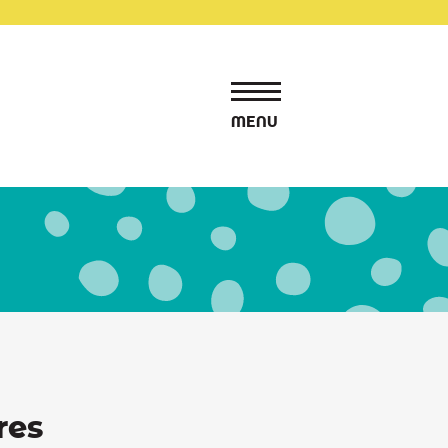
MENU
res