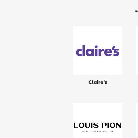
A
Claire’s