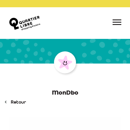
MonDbo
Retour