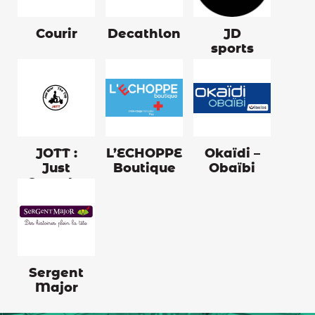
Courir
Decathlon
JD
sports
JOTT :
L’ECHOPPE
Okaïdi –
Just
Boutique
Obaïbi
Over the
Top
Sergent
Major