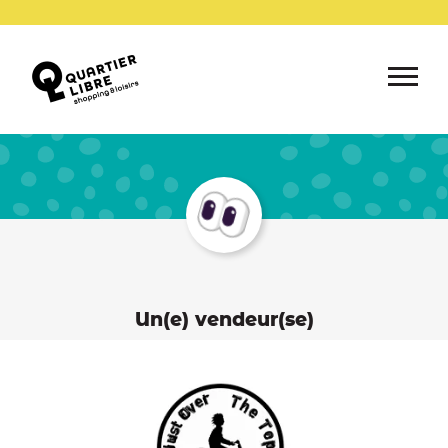
Un(e) vendeur(se)