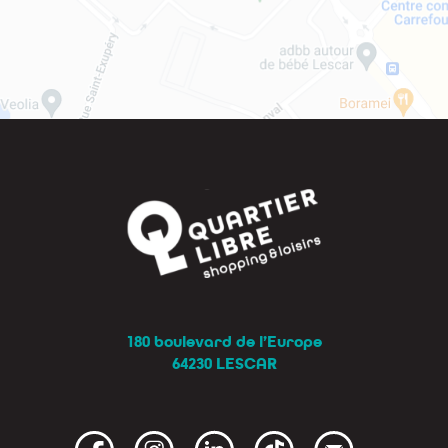
180 boulevard de l’Europe
64230 LESCAR