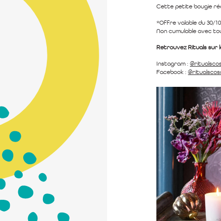
Cette petite bougie ré
*Offre valable du 30/1
Non cumulable avec to
Retrouvez Rituals sur l
Instagram :
@ritualsco
Facebook :
@ritualsco