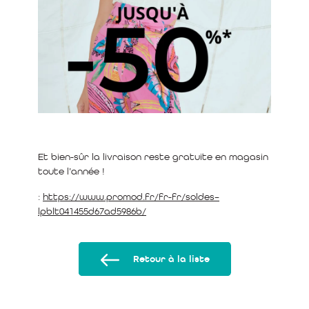
Et bien-sûr la livraison reste gratuite en magasin
toute l’année !
:
https://www.promod.fr/fr-fr/soldes–
lpblt041455d67ad5986b/
Retour à la liste