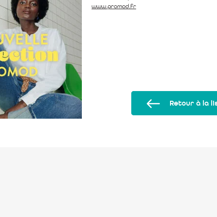
www.promod.fr
Retour à la li