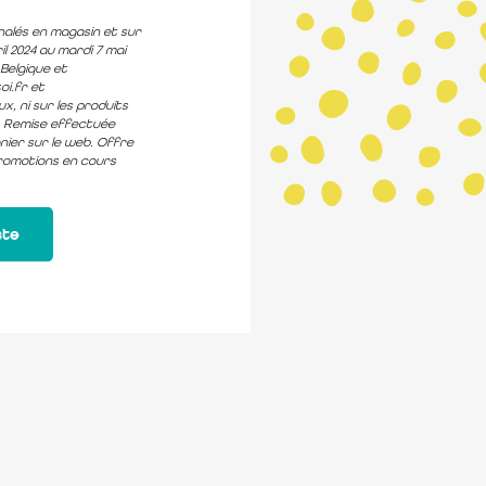
gnalés en magasin et sur
il 2024 au mardi 7 mai
Belgique et
oi.fr et
x, ni sur les produits
». Remise effectuée
ier sur le web. Offre
romotions en cours
ste