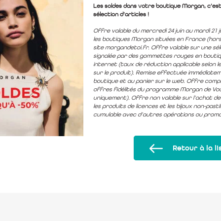
Les soldes dans votre boutique Morgan, c’est
sélection d’articles !
Offre valable du mercredi 24 juin au mardi 21 ju
les boutiques Morgan situées en France (hors 
site morgandetoi.fr. Offre valable sur une sé
signalée par des gommettes rouges en boutiqu
internet (taux de réduction applicable selon 
sur le produit). Remise effectuée immédiatem
boutique et au panier sur le web. Offre comp
offres fidélités du programme Morgan de Vou
uniquement). Offre non valable sur l’achat d
les produits de licences et les bijoux non-pasti
cumulable avec d’autres opérations ou promo
Retour à la li