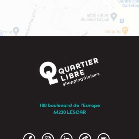
180 boulevard de l’Europe
64230 LESCAR