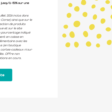
 jusqu’à -50% sur une
illet 2026 inclus dans
Corse) ainsi que sur le
lection de produits
e et sur le site
le pourcentage indiqué
ent en caisse en
lémentaire avec les
s (en boutique
e cartes-cadeaux ni sur
llés. Offre non
tions en cours.
ste