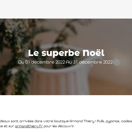
Le superbe Noël
Du 01 décembre 2022 Au 31 décembre 2022.
deaux sont arrivées dans votre boutique Armand Thiery ! Pulls, pyjamas, cade
ue et sur
armandthiery.fr
pour les découvrir.