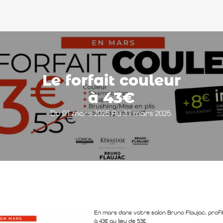
Le forfait couleur
à 43€
Du 01 mars 2025 Au 31 mars 2025.
En mars dans votre salon Bruno Flaujac, profi
à 43€ au lieu de 53€.