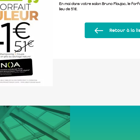
En mai dans votre salon Bruno Flaujac, le forf
lieu de 51€.
Retour à la li