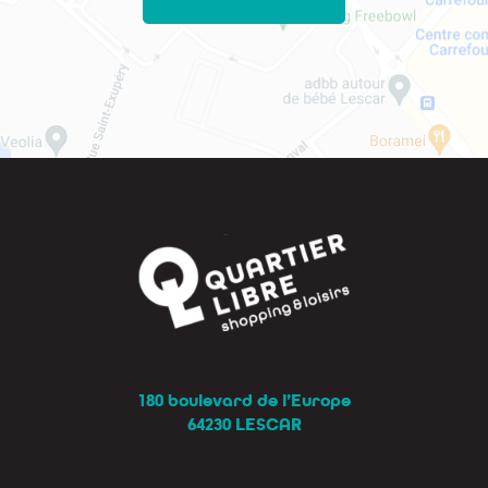
180 boulevard de l’Europe
64230 LESCAR