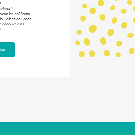

cadeau ?
 avec les coffrets
la Collection Sport.
 découvrir les
l.
ste