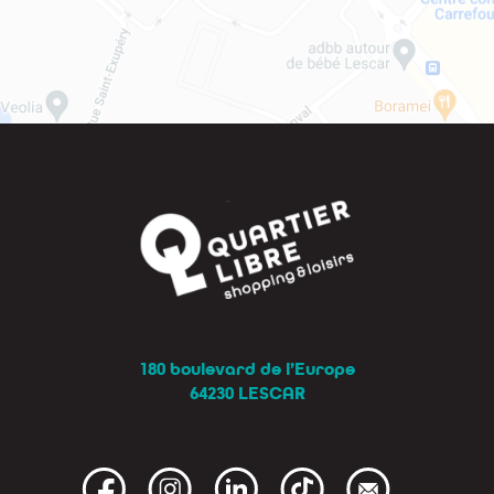
180 boulevard de l’Europe
64230 LESCAR