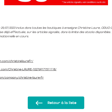
 25/07/2023 inclus dans toutes les boutiques à enseigne Christine Laure, ODUO C
se déjà effectuée, sur les articles signalés, dans la limite des stocks disponible
otionnelle en cours.
.com/christinelaurefr/
.com/Christine-LAURE-102769171511118/
com/company/christine-laure-fr
Retour à la liste