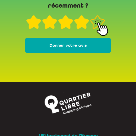
récemment ?
Donner votre avis
180 boulevard de l’Europe