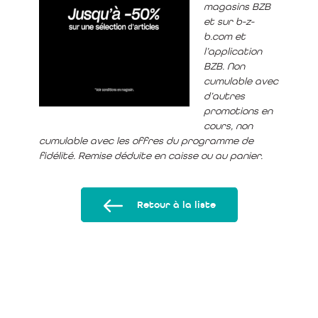
magasins BZB
et sur b-z-
b.com et
l’application
BZB. Non
cumulable avec
d’autres
promotions en
cours, non
cumulable avec les offres du programme de
fidélité. Remise déduite en caisse ou au panier.
Retour à la liste