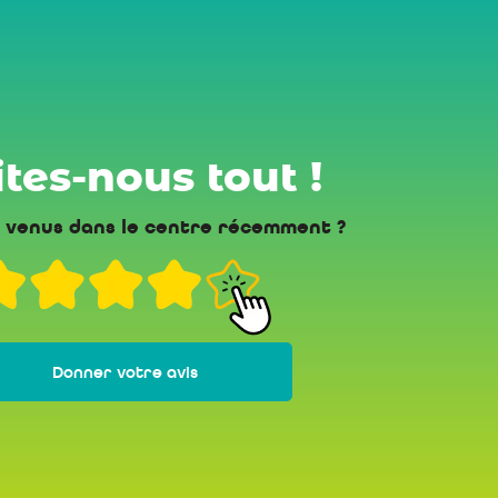
tes-nous tout !
 venus dans le centre récemment ?
Donner votre avis