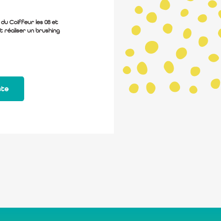
du Coiffeur les 08 et
t réaliser un brushing
ste