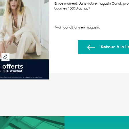
En ce moment dans votre magasin Caroll, prof
tous les 150€ d’achat*
*voir conditions en magasin.
Retour à la li