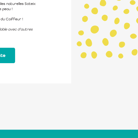
iles naturelles Soteix
 peau !
du Coiffeur !
lable avec d’autres
ste