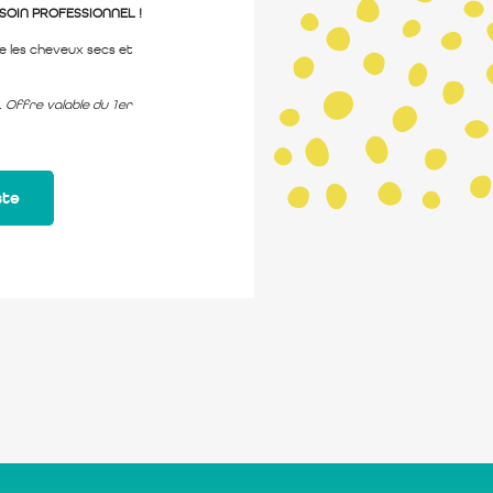
RASOIN PROFESSIONNEL !
ge les cheveux secs et
 Offre valable du 1er
ste