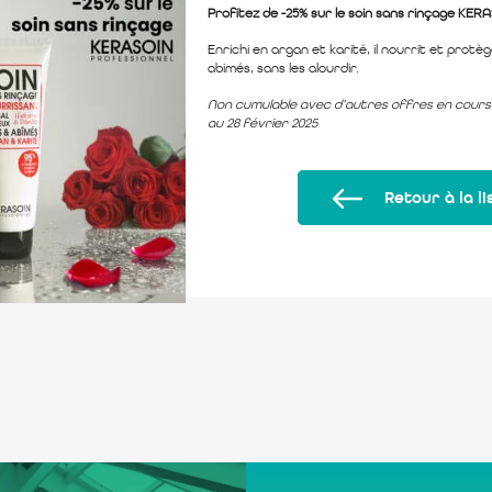
Profitez de -25% sur le soin sans rinçage KE
Enrichi en argan et karité, il nourrit et protè
abimés, sans les alourdir.
Non cumulable avec d’autres offres en cours.
au 28 février 2025
Retour à la li