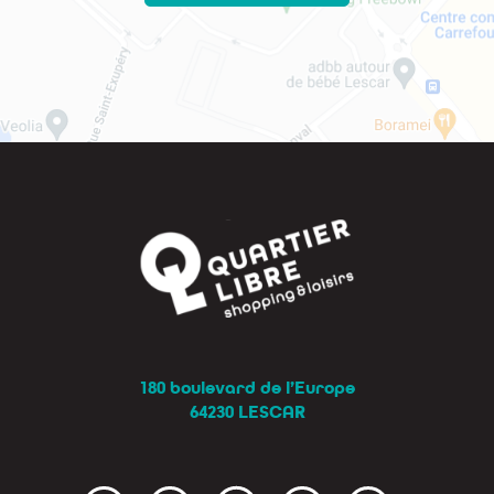
180 boulevard de l’Europe
64230 LESCAR