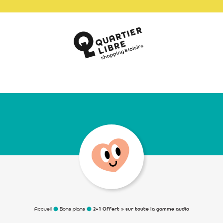
Accueil
Bons plans
2+1 Offert » sur toute la gamme audio