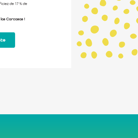
iciez de 17 % de
las Carcasas !
ste