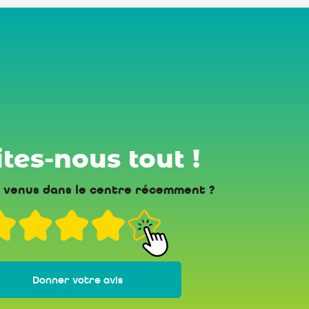
tes-nous tout !
 venus dans le centre récemment ?
Donner votre avis