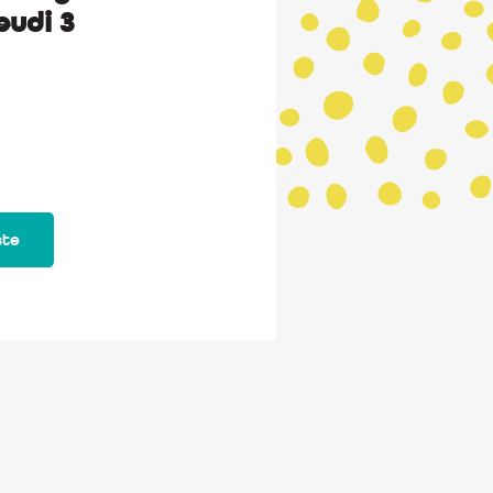
eudi 3
ste