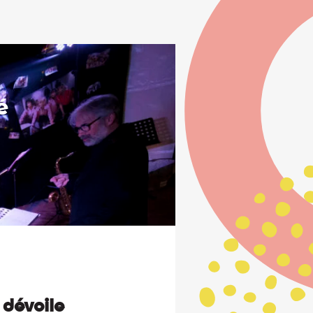
é
 dévoile