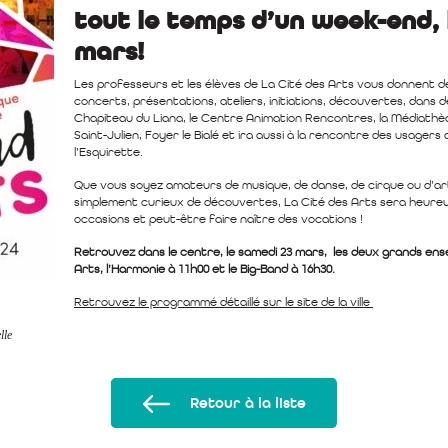
tout le temps d’un week-end, l
mars!
Les professeurs et les élèves de La Cité des Arts vous donnent d
concerts, présentations, ateliers, initiations, découvertes, dans de
Chapiteau du Liana, le Centre Animation Rencontres, la Médiathèq
Saint-Julien, Foyer le Bialé et ira aussi à la rencontre des usagers
l’Esquirette.
Que vous soyez amateurs de musique, de danse, de cirque ou d’art
simplement curieux de découvertes, La Cité des Arts sera heureus
occasions et peut-être faire naître des vocations !
Retrouvez dans le centre, le samedi 23 mars, les deux grands ens
Arts, l’Harmonie à 11h00 et le Big-Band à 16h30.
Retrouvez le programmé détaillé sur le site de la ville
lle
Retour à la liste