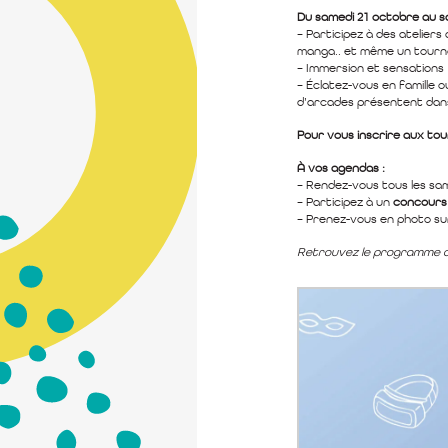
Du samedi 21 octobre au 
– Participez à des atelier
manga.. et même un tourno
– Immersion et sensations
– Éclatez-vous en famille o
d’arcades présentent dans 
Pour vous inscrire aux tou
À vos agendas :
– Rendez-vous tous les sa
– Participez à un
concours 
– Prenez-vous en photo su
Retrouvez le programme dét