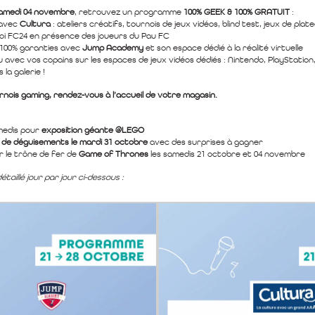
samedi 04 novembre
, retrouvez un programme
100% GEEK & 100% GRATUIT
:
s avec
Cultura
: ateliers créatifs, tournois de jeux vidéos, blind test, jeux de plate
i FC24 en présence des joueurs du Pau FC
 100% garanties avec
Jump Academy
et son espace dédié à la réalité virtuelle
u avec vos copains sur les espaces de jeux vidéos dédiés : Nintendo, PlayStation
la galerie !
rnois gaming, rendez-vous à l’accueil de votre magasin.
medis pour
exposition géante @LEGO
de déguisements le mardi 31 octobre
avec des surprises à gagner
r le trône de fer de
Game of Thrones
les samedis 21 octobre et 04 novembre
aillé jour par jour ci-dessous :