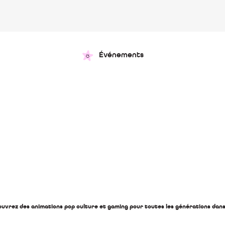
Événements
Les Geek
Weeks
Du 21/10/2023 au 04/11/2023
ouvrez des animations pop culture et gaming pour toutes les générations da